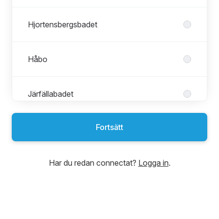
Hjortensbergsbadet
Håbo
Järfällabadet
Fortsätt
Kungsbacka badhus
Har du redan connectat?
Logga in
.
Kävlinge
Lidingö