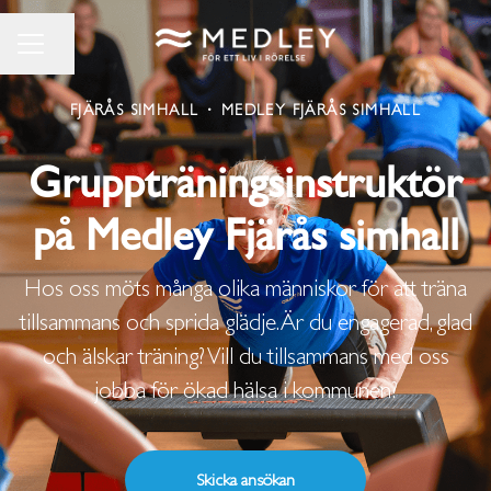
Dela sidan
KARRIÄRMENY
FJÄRÅS SIMHALL
·
MEDLEY FJÄRÅS SIMHALL
Gruppträningsinstruktör
på Medley Fjärås simhall
Hos oss möts många olika människor för att träna
tillsammans och sprida glädje. Är du engagerad, glad
och älskar träning? Vill du tillsammans med oss
jobba för ökad hälsa i kommunen?
Skicka ansökan