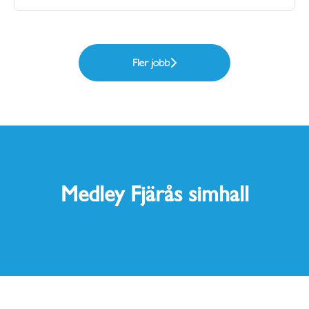
Fler jobb
Medley Fjärås simhall