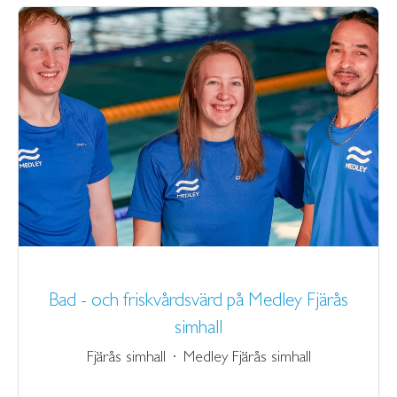
Bad - och friskvårdsvärd på Medley Fjärås
simhall
Fjärås simhall
·
Medley Fjärås simhall