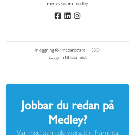
medley.se/om-medley
Inloggning för medarbetare
·
SSO
Logga in till Connect
Jobbar du redan på
Medley?
Var med och rekrytera din framtida