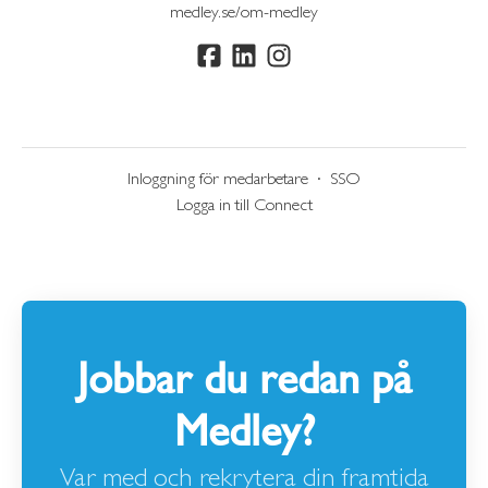
medley.se/om-medley
Inloggning för medarbetare
·
SSO
Logga in till Connect
Jobbar du redan på
Medley?
Var med och rekrytera din framtida