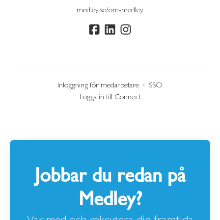
medley.se/om-medley
Inloggning för medarbetare
·
SSO
Logga in till Connect
Jobbar du redan på
Medley?
Var med och rekrytera din framtida