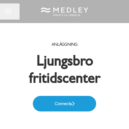
Dela sidan
KARRIÄRMENY
ANLÄGGNING
Ljungsbro
fritidscenter
Connecta