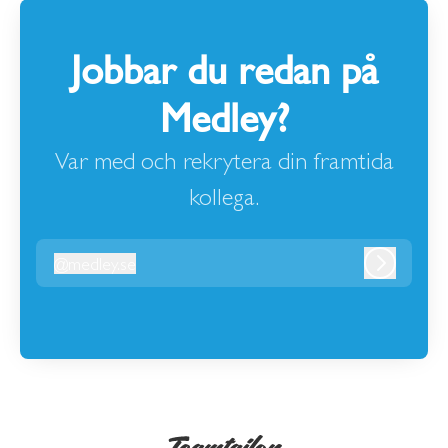
Jobbar du redan på
Medley?
Var med och rekrytera din framtida
kollega.
@
medley.se
medley.se
Logga in