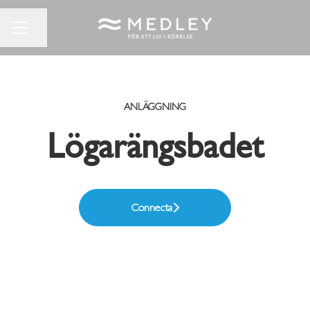
Dela sidan
KARRIÄRMENY
ANLÄGGNING
Lögarängsbadet
Connecta